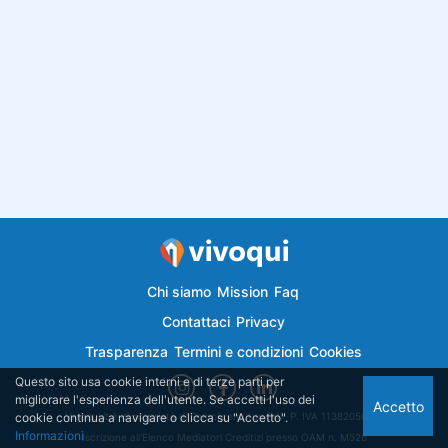
Chi siamo
Mission
Faq
Contattaci
Privacy
Trasparenza
Termini e condizioni
Cookies
Questo sito usa cookie interni e di terze parti per
migliorare l'esperienza dell'utente. Se accetti l'uso dei
Accetto
cookie continua a navigare o clicca su "Accetto".
Vivoqui.it è di proprietà di Semplicemutuo Srl - P. IVA 11382050018
Informazioni
Iscrizione all'Elenco Mediatori Creditizi presso OAM n. M526