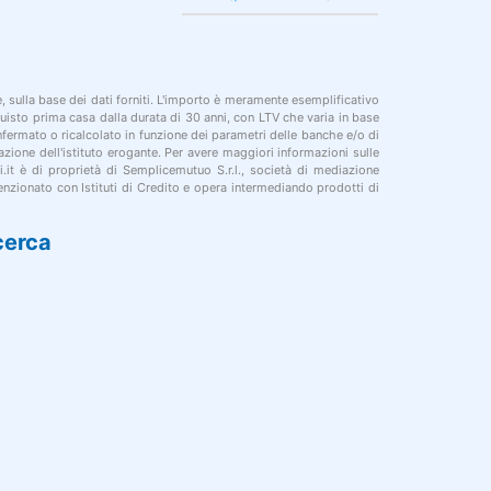
le, sulla base dei dati forniti. L'importo è meramente esemplificativo
cquisto prima casa dalla durata di 30 anni, con LTV che varia in base
onfermato o ricalcolato in funzione dei parametri delle banche e/o di
azione dell'istituto erogante. Per avere maggiori informazioni sulle
i.it è di proprietà di Semplicemutuo S.r.l., società di mediazione
nzionato con Istituti di Credito e opera intermediando prodotti di
cerca