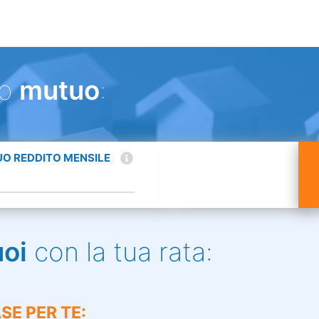
uo
mutuo
:
TUO REDDITO MENSILE
uoi
con la tua rata:
SE PER TE: