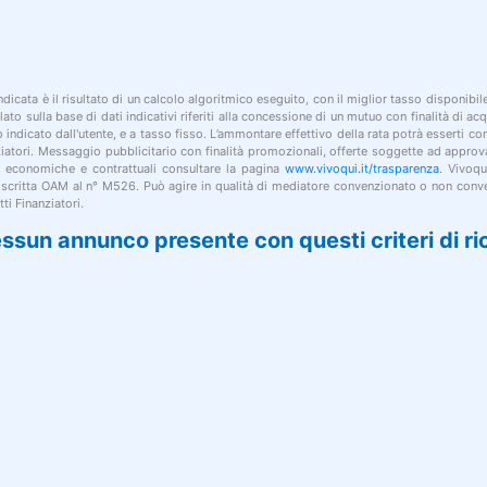
indicata è il risultato di un calcolo algoritmico eseguito, con il miglior tasso disponibi
lato sulla base di dati indicativi riferiti alla concessione di un mutuo con finalità di a
po indicato dall'utente, e a tasso fisso. L’ammontare effettivo della rata potrà esserti c
nziatori. Messaggio pubblicitario con finalità promozionali, offerte soggette ad approv
i economiche e contrattuali consultare la pagina
www.vivoqui.it/trasparenza
. Vivoqu
 iscritta OAM al n° M526. Può agire in qualità di mediatore convenzionato o non conve
ti Finanziatori.
ssun annunco presente con questi criteri di ri