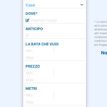
Case
DOVE*
* La rata 
ed è calco
ANTICIPO
all'antici
altri fina
condizion
creditizia
LA RATA CHE VUOI
più Sogget
Ne
PREZZO
METRI