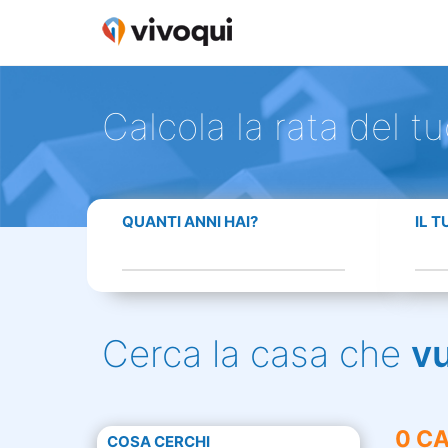
Calcola la rata del t
QUANTI ANNI HAI?
IL 
Cerca la casa che
v
0 CA
COSA CERCHI