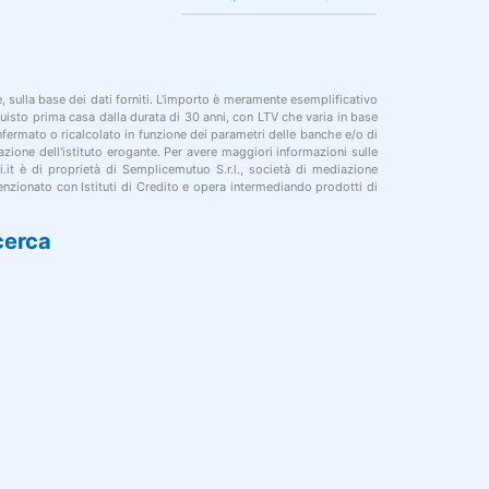
le, sulla base dei dati forniti. L'importo è meramente esemplificativo
cquisto prima casa dalla durata di 30 anni, con LTV che varia in base
onfermato o ricalcolato in funzione dei parametri delle banche e/o di
azione dell'istituto erogante. Per avere maggiori informazioni sulle
i.it è di proprietà di Semplicemutuo S.r.l., società di mediazione
nzionato con Istituti di Credito e opera intermediando prodotti di
cerca