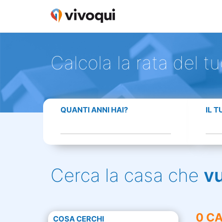
Calcola la rata del t
QUANTI ANNI HAI?
IL 
Cerca la casa che
v
0 CA
COSA CERCHI