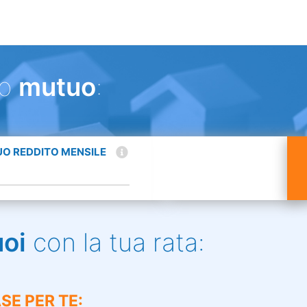
uo
mutuo
:
TUO REDDITO MENSILE
uoi
con la tua rata:
SE PER TE: