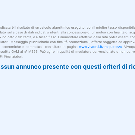
indicata è il risultato di un calcolo algoritmico eseguito, con il miglior tasso disponibi
lato sulla base di dati indicativi riferiti alla concessione di un mutuo con finalità di a
po indicato dall'utente, e a tasso fisso. L’ammontare effettivo della rata potrà esserti c
nziatori. Messaggio pubblicitario con finalità promozionali, offerte soggette ad approv
i economiche e contrattuali consultare la pagina
www.vivoqui.it/trasparenza
. Vivoqu
 iscritta OAM al n° M526. Può agire in qualità di mediatore convenzionato o non conve
ti Finanziatori.
ssun annunco presente con questi criteri di ri