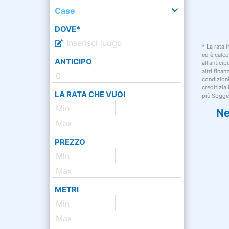
Case
DOVE*
* La rata 
ed è calco
ANTICIPO
all'antici
altri fina
condizion
creditizia
LA RATA CHE VUOI
più Sogget
Ne
PREZZO
METRI