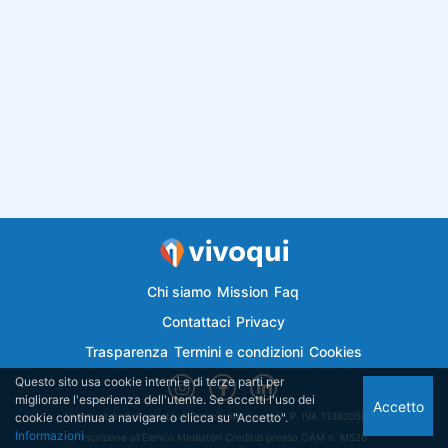
Chi siamo
Mission
Faq
Contattaci
Privacy
Trasparenza
Termini e condizioni
Cookies
Questo sito usa cookie interni e di terze parti per
migliorare l'esperienza dell'utente. Se accetti l'uso dei
Accetto
cookie continua a navigare o clicca su "Accetto".
Vivoqui.it è di proprietà di Semplicemutuo Srl - P. IVA 11382050018
Informazioni
Iscrizione all'Elenco Mediatori Creditizi presso OAM n. M526