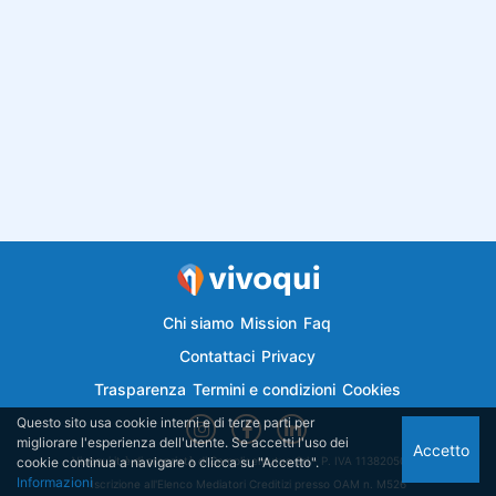
Chi siamo
Mission
Faq
Contattaci
Privacy
Trasparenza
Termini e condizioni
Cookies
Questo sito usa cookie interni e di terze parti per
migliorare l'esperienza dell'utente. Se accetti l'uso dei
Accetto
cookie continua a navigare o clicca su "Accetto".
Vivoqui.it è di proprietà di Semplicemutuo Srl - P. IVA 11382050018
Informazioni
Iscrizione all'Elenco Mediatori Creditizi presso OAM n. M526