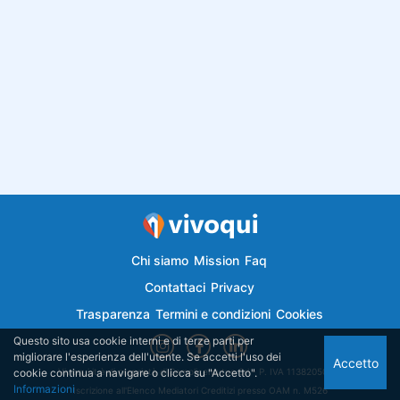
Chi siamo
Mission
Faq
Contattaci
Privacy
Trasparenza
Termini e condizioni
Cookies
Questo sito usa cookie interni e di terze parti per
migliorare l'esperienza dell'utente. Se accetti l'uso dei
Accetto
cookie continua a navigare o clicca su "Accetto".
Vivoqui.it è di proprietà di Semplicemutuo Srl - P. IVA 11382050018
Informazioni
Iscrizione all'Elenco Mediatori Creditizi presso OAM n. M526