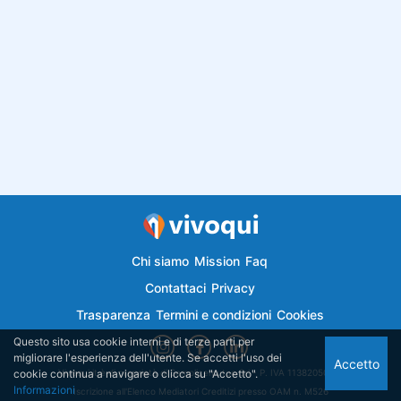
Chi siamo
Mission
Faq
Contattaci
Privacy
Trasparenza
Termini e condizioni
Cookies
Questo sito usa cookie interni e di terze parti per
migliorare l'esperienza dell'utente. Se accetti l'uso dei
Accetto
cookie continua a navigare o clicca su "Accetto".
Vivoqui.it è di proprietà di Semplicemutuo Srl - P. IVA 11382050018
Informazioni
Iscrizione all'Elenco Mediatori Creditizi presso OAM n. M526