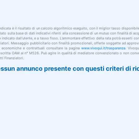
indicata è il risultato di un calcolo algoritmico eseguito, con il miglior tasso disponibi
lato sulla base di dati indicativi riferiti alla concessione di un mutuo con finalità di a
po indicato dall'utente, e a tasso fisso. L’ammontare effettivo della rata potrà esserti c
nziatori. Messaggio pubblicitario con finalità promozionali, offerte soggette ad approv
i economiche e contrattuali consultare la pagina
www.vivoqui.it/trasparenza
. Vivoqu
 iscritta OAM al n° M526. Può agire in qualità di mediatore convenzionato o non conve
ti Finanziatori.
ssun annunco presente con questi criteri di ri