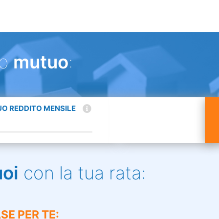
uo
mutuo
:
TUO REDDITO MENSILE
uoi
con la tua rata:
SE PER TE: