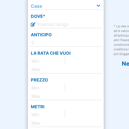
Case
DOVE*
* La rata 
ed è calco
ANTICIPO
all'antici
altri fina
condizion
creditizia
LA RATA CHE VUOI
più Sogget
Ne
PREZZO
METRI