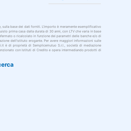
le, sulla base dei dati forniti. L'importo è meramente esemplificativo
cquisto prima casa dalla durata di 30 anni, con LTV che varia in base
onfermato o ricalcolato in funzione dei parametri delle banche e/o di
azione dell'istituto erogante. Per avere maggiori informazioni sulle
i.it è di proprietà di Semplicemutuo S.r.l., società di mediazione
nzionato con Istituti di Credito e opera intermediando prodotti di
cerca