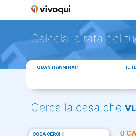
Calcola la rata del t
QUANTI ANNI HAI?
IL 
Cerca la casa che
v
0 CA
COSA CERCHI