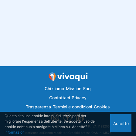
Chi siamo
Mission
Faq
Contattaci
Privacy
Trasparenza
Termini e condizioni
Cookies
Questo sito usa cookie interni e di terze parti per
migliorare l'esperienza dell'utente. Se accetti l'uso dei
Accetto
cookie continua a navigare o clicca su "Accetto".
Vivoqui.it è di proprietà di Semplicemutuo Srl - P. IVA 11382050018
Informazioni
Iscrizione all'Elenco Mediatori Creditizi presso OAM n. M526