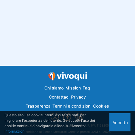
Chi siamo
Mission
Faq
Contattaci
Privacy
Trasparenza
Termini e condizioni
Cookies
Questo sito usa cookie interni e di terze parti per
migliorare l'esperienza dell'utente. Se accetti l'uso dei
Accetto
cookie continua a navigare o clicca su "Accetto".
Vivoqui.it è di proprietà di Semplicemutuo Srl - P. IVA 11382050018
Informazioni
Iscrizione all'Elenco Mediatori Creditizi presso OAM n. M526