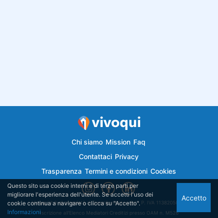
Chi siamo
Mission
Faq
Contattaci
Privacy
Trasparenza
Termini e condizioni
Cookies
Questo sito usa cookie interni e di terze parti per
migliorare l'esperienza dell'utente. Se accetti l'uso dei
Accetto
cookie continua a navigare o clicca su "Accetto".
Vivoqui.it è di proprietà di Semplicemutuo Srl - P. IVA 11382050018
Informazioni
Iscrizione all'Elenco Mediatori Creditizi presso OAM n. M526