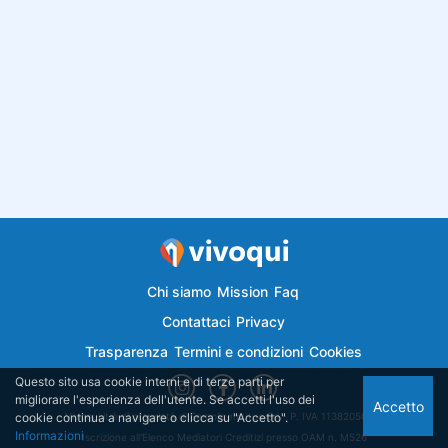
Chi siamo
Mission
Faq
Contattaci
Privacy
Trasparenza
Termini e condizioni
Cookies
Questo sito usa cookie interni e di terze parti per
migliorare l'esperienza dell'utente. Se accetti l'uso dei
Accetto
cookie continua a navigare o clicca su "Accetto".
Vivoqui.it è di proprietà di Semplicemutuo Srl - P. IVA 11382050018
Informazioni
Iscrizione all'Elenco Mediatori Creditizi presso OAM n. M526