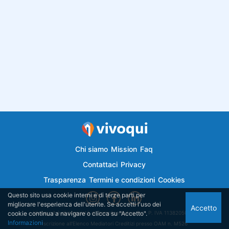
Chi siamo
Mission
Faq
Contattaci
Privacy
Trasparenza
Termini e condizioni
Cookies
Questo sito usa cookie interni e di terze parti per
migliorare l'esperienza dell'utente. Se accetti l'uso dei
Accetto
cookie continua a navigare o clicca su "Accetto".
Vivoqui.it è di proprietà di Semplicemutuo Srl - P. IVA 11382050018
Informazioni
Iscrizione all'Elenco Mediatori Creditizi presso OAM n. M526