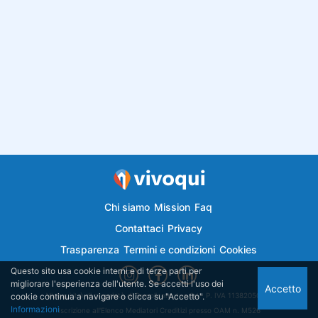
Chi siamo
Mission
Faq
Contattaci
Privacy
Trasparenza
Termini e condizioni
Cookies
Questo sito usa cookie interni e di terze parti per
migliorare l'esperienza dell'utente. Se accetti l'uso dei
Accetto
cookie continua a navigare o clicca su "Accetto".
Vivoqui.it è di proprietà di Semplicemutuo Srl - P. IVA 11382050018
Informazioni
Iscrizione all'Elenco Mediatori Creditizi presso OAM n. M526