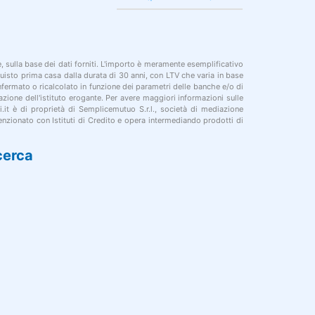
le, sulla base dei dati forniti. L'importo è meramente esemplificativo
cquisto prima casa dalla durata di 30 anni, con LTV che varia in base
onfermato o ricalcolato in funzione dei parametri delle banche e/o di
azione dell'istituto erogante. Per avere maggiori informazioni sulle
i.it è di proprietà di Semplicemutuo S.r.l., società di mediazione
nzionato con Istituti di Credito e opera intermediando prodotti di
cerca