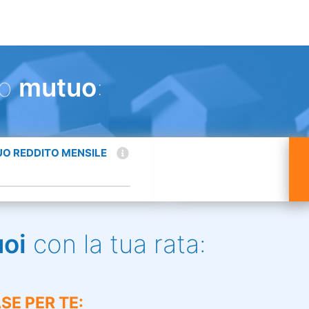
uo
mutuo
:
TUO REDDITO MENSILE
uoi
con la tua rata:
SE PER TE: