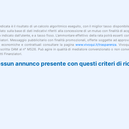
indicata è il risultato di un calcolo algoritmico eseguito, con il miglior tasso disponibi
lato sulla base di dati indicativi riferiti alla concessione di un mutuo con finalità di a
po indicato dall'utente, e a tasso fisso. L’ammontare effettivo della rata potrà esserti c
nziatori. Messaggio pubblicitario con finalità promozionali, offerte soggette ad approv
i economiche e contrattuali consultare la pagina
www.vivoqui.it/trasparenza
. Vivoqu
 iscritta OAM al n° M526. Può agire in qualità di mediatore convenzionato o non conve
ti Finanziatori.
ssun annunco presente con questi criteri di ri