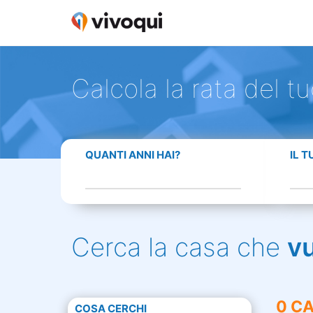
Calcola la rata del t
QUANTI ANNI HAI?
IL 
Cerca la casa che
v
0 CA
COSA CERCHI