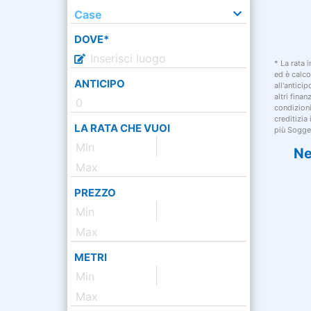
Case
DOVE*
* La rata 
ed è calco
ANTICIPO
all'antici
altri fina
condizion
creditizia
LA RATA CHE VUOI
più Sogget
Ne
PREZZO
METRI