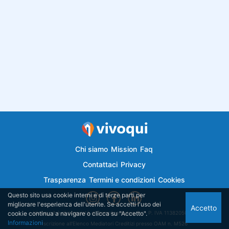
Chi siamo
Mission
Faq
Contattaci
Privacy
Trasparenza
Termini e condizioni
Cookies
Questo sito usa cookie interni e di terze parti per
migliorare l'esperienza dell'utente. Se accetti l'uso dei
Accetto
cookie continua a navigare o clicca su "Accetto".
Vivoqui.it è di proprietà di Semplicemutuo Srl - P. IVA 11382050018
Informazioni
Iscrizione all'Elenco Mediatori Creditizi presso OAM n. M526