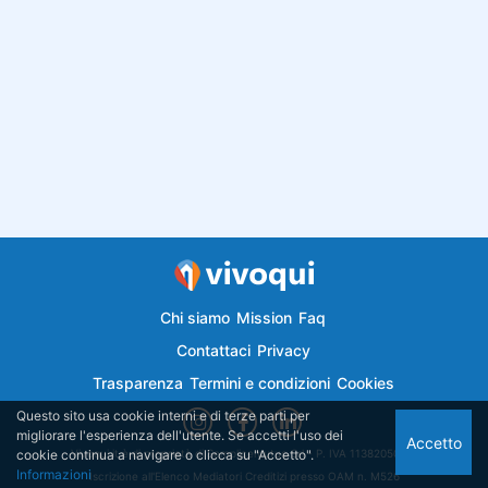
Chi siamo
Mission
Faq
Contattaci
Privacy
Trasparenza
Termini e condizioni
Cookies
Questo sito usa cookie interni e di terze parti per
migliorare l'esperienza dell'utente. Se accetti l'uso dei
Accetto
cookie continua a navigare o clicca su "Accetto".
Vivoqui.it è di proprietà di Semplicemutuo Srl - P. IVA 11382050018
Informazioni
Iscrizione all'Elenco Mediatori Creditizi presso OAM n. M526