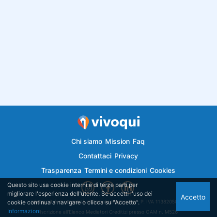
Chi siamo
Mission
Faq
Contattaci
Privacy
Trasparenza
Termini e condizioni
Cookies
Questo sito usa cookie interni e di terze parti per
migliorare l'esperienza dell'utente. Se accetti l'uso dei
Accetto
cookie continua a navigare o clicca su "Accetto".
Vivoqui.it è di proprietà di Semplicemutuo Srl - P. IVA 11382050018
Informazioni
Iscrizione all'Elenco Mediatori Creditizi presso OAM n. M526