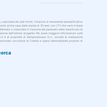
le, sulla base dei dati forniti. L'importo è meramente esemplificativo
cquisto prima casa dalla durata di 30 anni, con LTV che varia in base
onfermato o ricalcolato in funzione dei parametri delle banche e/o di
azione dell'istituto erogante. Per avere maggiori informazioni sulle
i.it è di proprietà di Semplicemutuo S.r.l., società di mediazione
nzionato con Istituti di Credito e opera intermediando prodotti di
cerca