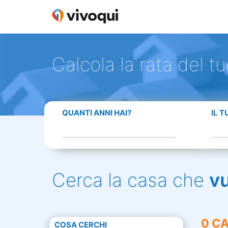
Calcola la rata del t
QUANTI ANNI HAI?
IL 
Cerca la casa che
v
0 CA
COSA CERCHI