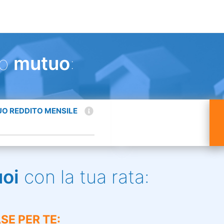
uo
mutuo
:
TUO REDDITO MENSILE
uoi
con la tua rata:
SE PER TE: