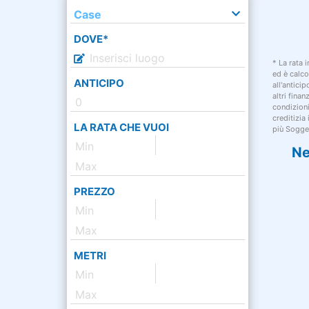
Case
DOVE*
* La rata 
ed è calco
ANTICIPO
all'antici
altri fina
condizion
creditizia
LA RATA CHE VUOI
più Sogget
Ne
PREZZO
METRI