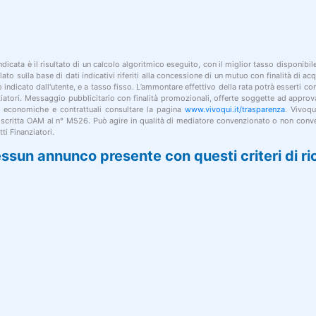
indicata è il risultato di un calcolo algoritmico eseguito, con il miglior tasso disponibi
lato sulla base di dati indicativi riferiti alla concessione di un mutuo con finalità di a
po indicato dall'utente, e a tasso fisso. L’ammontare effettivo della rata potrà esserti c
nziatori. Messaggio pubblicitario con finalità promozionali, offerte soggette ad approv
i economiche e contrattuali consultare la pagina
www.vivoqui.it/trasparenza
. Vivoqu
 iscritta OAM al n° M526. Può agire in qualità di mediatore convenzionato o non conve
ti Finanziatori.
ssun annunco presente con questi criteri di ri