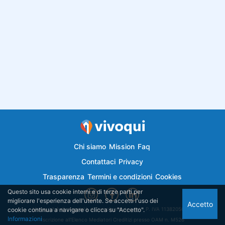
Chi siamo
Mission
Faq
Contattaci
Privacy
Trasparenza
Termini e condizioni
Cookies
Questo sito usa cookie interni e di terze parti per
migliorare l'esperienza dell'utente. Se accetti l'uso dei
Accetto
cookie continua a navigare o clicca su "Accetto".
Vivoqui.it è di proprietà di Semplicemutuo Srl - P. IVA 11382050018
Informazioni
Iscrizione all'Elenco Mediatori Creditizi presso OAM n. M526