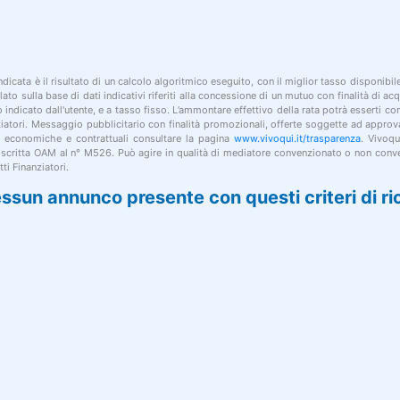
indicata è il risultato di un calcolo algoritmico eseguito, con il miglior tasso disponibi
lato sulla base di dati indicativi riferiti alla concessione di un mutuo con finalità di a
po indicato dall'utente, e a tasso fisso. L’ammontare effettivo della rata potrà esserti c
nziatori. Messaggio pubblicitario con finalità promozionali, offerte soggette ad approv
i economiche e contrattuali consultare la pagina
www.vivoqui.it/trasparenza
. Vivoqu
 iscritta OAM al n° M526. Può agire in qualità di mediatore convenzionato o non conve
ti Finanziatori.
ssun annunco presente con questi criteri di ri