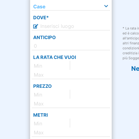
Case
DOVE*
* La rata 
ed è calco
ANTICIPO
all'antici
altri fina
condizion
creditizia
LA RATA CHE VUOI
più Sogget
Ne
PREZZO
METRI