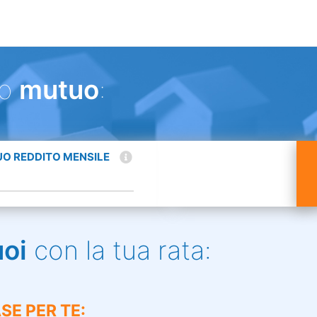
uo
mutuo
:
TUO REDDITO MENSILE
uoi
con la tua rata:
SE PER TE: