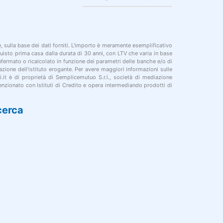
le, sulla base dei dati forniti. L'importo è meramente esemplificativo
cquisto prima casa dalla durata di 30 anni, con LTV che varia in base
onfermato o ricalcolato in funzione dei parametri delle banche e/o di
azione dell'istituto erogante. Per avere maggiori informazioni sulle
i.it è di proprietà di Semplicemutuo S.r.l., società di mediazione
nzionato con Istituti di Credito e opera intermediando prodotti di
cerca