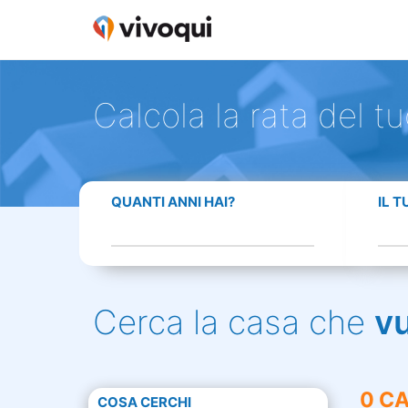
Calcola la rata del t
QUANTI ANNI HAI?
IL 
Cerca la casa che
v
0 CA
COSA CERCHI