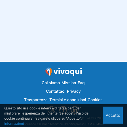
Chi siamo
Mission
Faq
Contattaci
Privacy
Trasparenza
Termini e condizioni
Cookies
Questo sito usa cookie interni e di terze parti per
migliorare l'esperienza dell'utente. Se accetti l'uso dei
Accetto
cookie continua a navigare o clicca su "Accetto".
Vivoqui.it è di proprietà di Semplicemutuo Srl - P. IVA 11382050018
Informazioni
Iscrizione all'Elenco Mediatori Creditizi presso OAM n. M526