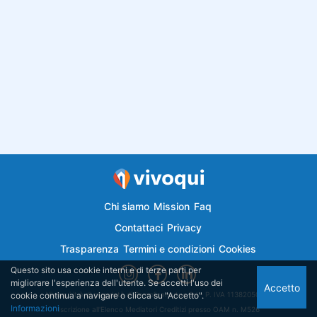
Chi siamo
Mission
Faq
Contattaci
Privacy
Trasparenza
Termini e condizioni
Cookies
Questo sito usa cookie interni e di terze parti per
migliorare l'esperienza dell'utente. Se accetti l'uso dei
Accetto
cookie continua a navigare o clicca su "Accetto".
Vivoqui.it è di proprietà di Semplicemutuo Srl - P. IVA 11382050018
Informazioni
Iscrizione all'Elenco Mediatori Creditizi presso OAM n. M526