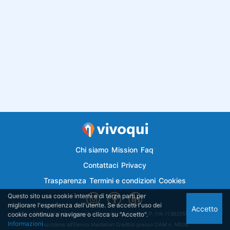
Chi siamo
Mission
Faq
Contattaci
Privacy
Trasparenza
Termini e condizioni
Cookies
Questo sito usa cookie interni e di terze parti per
migliorare l'esperienza dell'utente. Se accetti l'uso dei
Accetto
cookie continua a navigare o clicca su "Accetto".
Vivoqui.it è di proprietà di Semplicemutuo Srl - P. IVA 11382050018
Informazioni
Iscrizione all'Elenco Mediatori Creditizi presso OAM n. M526