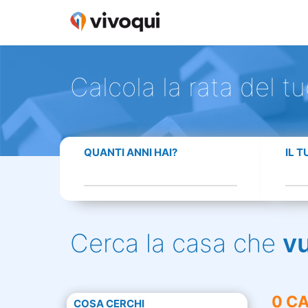
Calcola la rata del t
QUANTI ANNI HAI?
IL 
Cerca la casa che
v
0 CA
COSA CERCHI