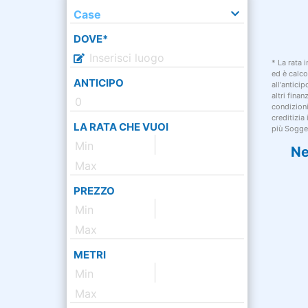
Case
DOVE*
* La rata 
ed è calco
ANTICIPO
all'antici
altri fina
condizion
creditizia
LA RATA CHE VUOI
più Sogget
Ne
PREZZO
METRI