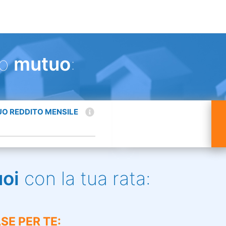
uo
mutuo
:
TUO REDDITO MENSILE
uoi
con la tua rata:
SE PER TE: