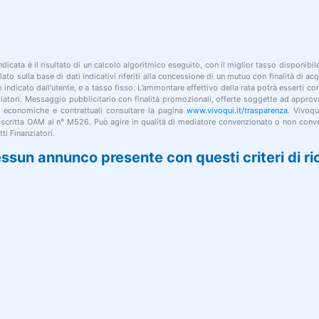
indicata è il risultato di un calcolo algoritmico eseguito, con il miglior tasso disponibi
lato sulla base di dati indicativi riferiti alla concessione di un mutuo con finalità di a
po indicato dall'utente, e a tasso fisso. L’ammontare effettivo della rata potrà esserti c
nziatori. Messaggio pubblicitario con finalità promozionali, offerte soggette ad approv
i economiche e contrattuali consultare la pagina
www.vivoqui.it/trasparenza
. Vivoqu
 iscritta OAM al n° M526. Può agire in qualità di mediatore convenzionato o non conve
ti Finanziatori.
ssun annunco presente con questi criteri di ri