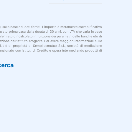
le, sulla base dei dati forniti. L'importo è meramente esemplificativo
cquisto prima casa dalla durata di 30 anni, con LTV che varia in base
onfermato o ricalcolato in funzione dei parametri delle banche e/o di
azione dell'istituto erogante. Per avere maggiori informazioni sulle
i.it è di proprietà di Semplicemutuo S.r.l., società di mediazione
nzionato con Istituti di Credito e opera intermediando prodotti di
cerca