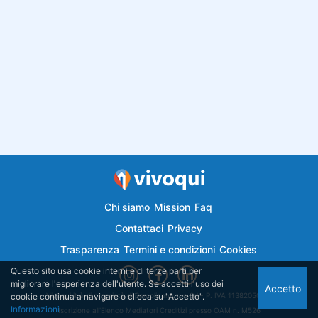
Chi siamo
Mission
Faq
Contattaci
Privacy
Trasparenza
Termini e condizioni
Cookies
Questo sito usa cookie interni e di terze parti per
migliorare l'esperienza dell'utente. Se accetti l'uso dei
Accetto
cookie continua a navigare o clicca su "Accetto".
Vivoqui.it è di proprietà di Semplicemutuo Srl - P. IVA 11382050018
Informazioni
Iscrizione all'Elenco Mediatori Creditizi presso OAM n. M526