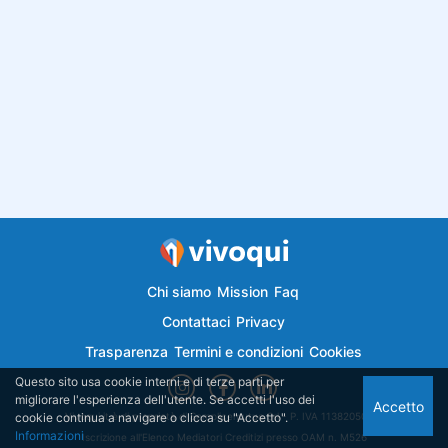
Chi siamo
Mission
Faq
Contattaci
Privacy
Trasparenza
Termini e condizioni
Cookies
Questo sito usa cookie interni e di terze parti per
migliorare l'esperienza dell'utente. Se accetti l'uso dei
Accetto
cookie continua a navigare o clicca su "Accetto".
Vivoqui.it è di proprietà di Semplicemutuo Srl - P. IVA 11382050018
Informazioni
Iscrizione all'Elenco Mediatori Creditizi presso OAM n. M526