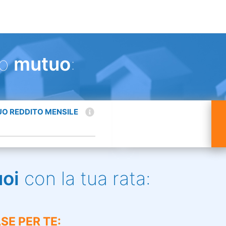
uo
mutuo
:
TUO REDDITO MENSILE
uoi
con la tua rata:
SE PER TE: