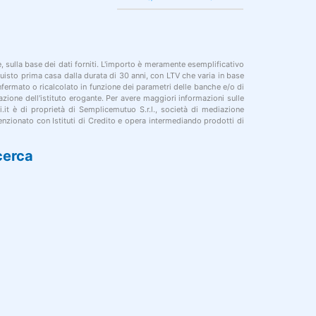
le, sulla base dei dati forniti. L'importo è meramente esemplificativo
cquisto prima casa dalla durata di 30 anni, con LTV che varia in base
onfermato o ricalcolato in funzione dei parametri delle banche e/o di
azione dell'istituto erogante. Per avere maggiori informazioni sulle
i.it è di proprietà di Semplicemutuo S.r.l., società di mediazione
nzionato con Istituti di Credito e opera intermediando prodotti di
cerca