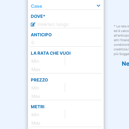
Case
DOVE*
* La rata 
ed è calco
ANTICIPO
all'antici
altri fina
condizion
creditizia
LA RATA CHE VUOI
più Sogget
Ne
PREZZO
METRI