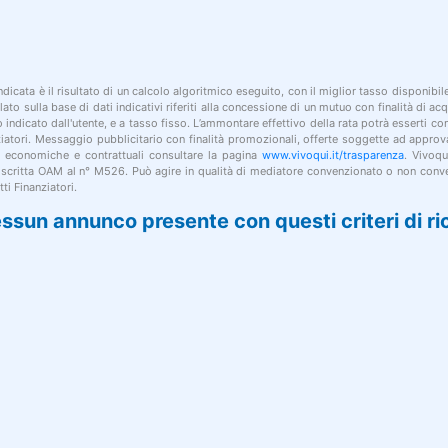
indicata è il risultato di un calcolo algoritmico eseguito, con il miglior tasso disponibi
lato sulla base di dati indicativi riferiti alla concessione di un mutuo con finalità di a
po indicato dall'utente, e a tasso fisso. L’ammontare effettivo della rata potrà esserti c
nziatori. Messaggio pubblicitario con finalità promozionali, offerte soggette ad approv
i economiche e contrattuali consultare la pagina
www.vivoqui.it/trasparenza
. Vivoqu
 iscritta OAM al n° M526. Può agire in qualità di mediatore convenzionato o non conve
ti Finanziatori.
ssun annunco presente con questi criteri di ri