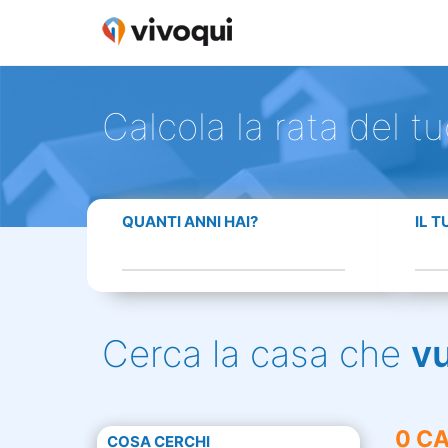
Calcola la rata del t
QUANTI ANNI HAI?
IL 
Cerca la casa che
v
0 CA
COSA CERCHI