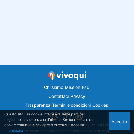
Chi siamo
Mission
Faq
Contattaci
Privacy
Trasparenza
Termini e condizioni
Cookies
Questo sito usa cookie interni e di terze parti per
migliorare l'esperienza dell'utente. Se accetti l'uso dei
Accetto
cookie continua a navigare o clicca su "Accetto".
Vivoqui.it è di proprietà di Semplicemutuo Srl - P. IVA 11382050018
Informazioni
Iscrizione all'Elenco Mediatori Creditizi presso OAM n. M526