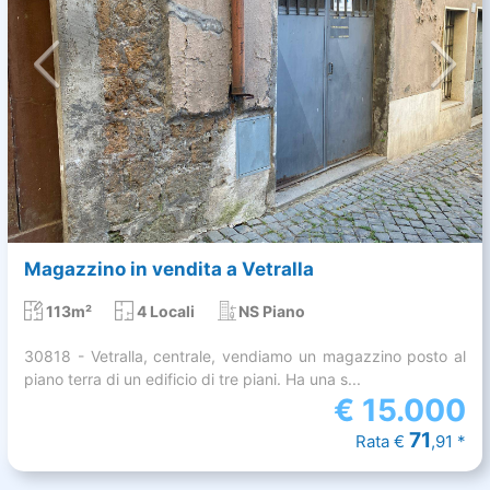
Magazzino in vendita a Vetralla
113m²
4 Locali
NS Piano
30818 - Vetralla, centrale, vendiamo un magazzino posto al
piano terra di un edificio di tre piani. Ha una s...
€
15.000
71
Rata €
,91 *