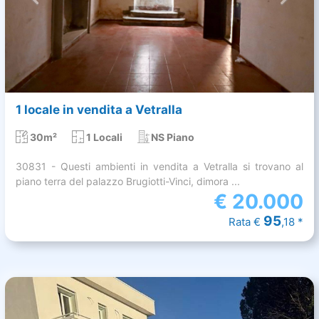
1 locale in vendita a Vetralla
30m²
1 Locali
NS Piano
30831 - Questi ambienti in vendita a Vetralla si trovano al
piano terra del palazzo Brugiotti-Vinci, dimora ...
€
20.000
95
Rata €
,18 *