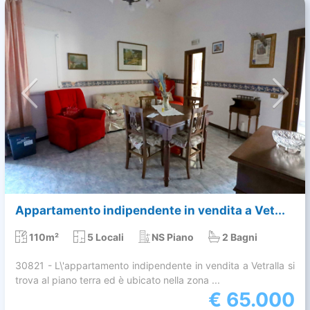
Appartamento indipendente in vendita a Vet...
110m²
5 Locali
NS Piano
2 Bagni
30821 - L\'appartamento indipendente in vendita a Vetralla si
trova al piano terra ed è ubicato nella zona ...
€
65.000