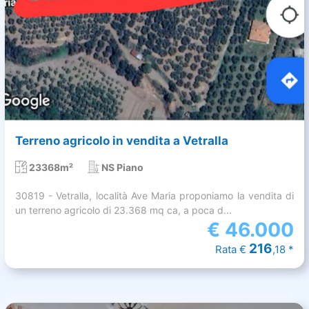
Terreno agricolo in vendita a Vetralla
23368m²
NS Piano
30819 - Vetralla, località Ave Maria proponiamo la vendita di
un terreno agricolo di 23.368 mq ca, a poca d...
€
46.000
216
Rata €
,18 *