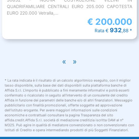
QUADRIFAMILIARE CENTRALI EURO 205.000 CAPOTESTA
EURO 220.000 Vetralla,...
€
200.000
932
Rata €
,88 *
«
»
* La rata indicata è il risultato di un calcolo algoritmico eseguito, con il miglior
tasso disponibile, sulla base dei dati disponibili sulla piattaforma banche di
Affida S.r.l. L'importo è pubblicato a fini meramente informativi e potrà esserti
confermato o ricalcolato in seguito all'intervento di un consulente del credito
Affida in funzione dei parametri delle banche e/o di altri finanziatori. Messaggio
pubblicitario con finalità promozionali, offerte soggette ad approvazione
dell'istituto erogante. Per avere maggiori informazioni sulle condizioni
economiche e contrattuali consultare la pagina Trasparenza del sito
affida.credit.Affida S.r.l. società di mediazione creditizia iscritta OAM al n°
M325. Può agire in qualità di mediatore convenzionato o non convenzionato con
Istituti di Credito e opera intermediando prodotti di più Soggetti Finanziatori.