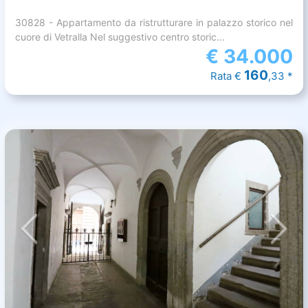
30828 - Appartamento da ristrutturare in palazzo storico nel
cuore di Vetralla Nel suggestivo centro storic...
€
34.000
160
Rata €
,33 *