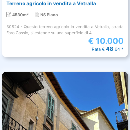
Terreno agricolo in vendita a Vetralla
4530m²
NS Piano
30824 - Questo terreno agricolo in vendita a Vetralla, strada
Foro Cassio, si estende su una superficie di 4...
€
10.000
48
Rata €
,64 *