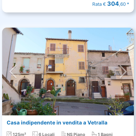
304
Rata €
,60 *
Casa indipendente in vendita a Vetralla
125m²
6 Locali
NS Piano
1 Bagni