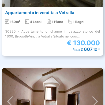
Appartamento in vendita a Vetralla
160m²
4 Locali
1 Piano
1 Bagni
30830 - Appartamento di charme in palazzo storico del
1600, Brugiotti-Vinci, a Vetralla Situato nel cuor...
€
130.000
607
Rata €
,10 *