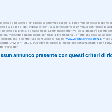
indicata è il risultato di un calcolo algoritmico eseguito, con il miglior tasso disponibi
lato sulla base di dati indicativi riferiti alla concessione di un mutuo con finalità di a
po indicato dall'utente, e a tasso fisso. L’ammontare effettivo della rata potrà esserti c
nziatori. Messaggio pubblicitario con finalità promozionali, offerte soggette ad approv
i economiche e contrattuali consultare la pagina
www.vivoqui.it/trasparenza
. Vivoqu
 iscritta OAM al n° M526. Può agire in qualità di mediatore convenzionato o non conve
ti Finanziatori.
ssun annunco presente con questi criteri di ri