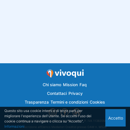
Chi siamo
Mission
Faq
Contattaci
Privacy
Trasparenza
Termini e condizioni
Cookies
Questo sito usa cookie interni e di terze parti per
migliorare l'esperienza dell'utente. Se accetti l'uso dei
Accetto
cookie continua a navigare o clicca su "Accetto".
Vivoqui.it è di proprietà di Semplicemutuo Srl - P. IVA 11382050018
Informazioni
Iscrizione all'Elenco Mediatori Creditizi presso OAM n. M526