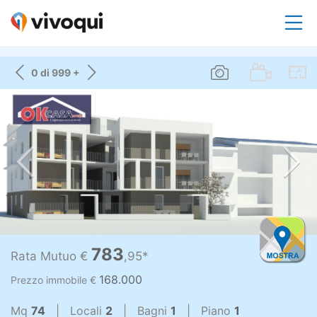
0 di 999 +
783
Rata Mutuo €
,95*
168.000
Prezzo immobile €
Mq
74
| Locali
2
| Bagni
1
| Piano
1