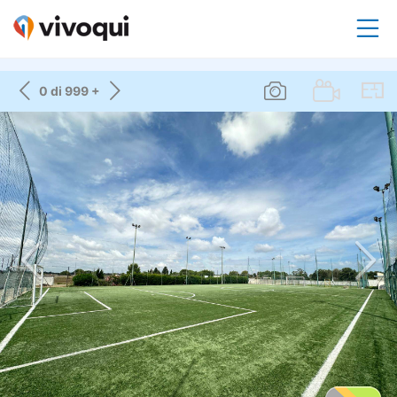
0 di 999 +