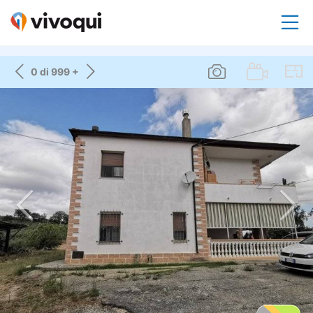
0 di 999 +