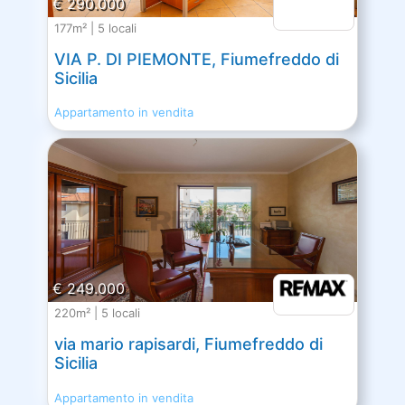
€ 290.000
177m² | 5 locali
VIA P. DI PIEMONTE, Fiumefreddo di
Sicilia
Appartamento in vendita
€ 249.000
220m² | 5 locali
via mario rapisardi, Fiumefreddo di
Sicilia
Appartamento in vendita