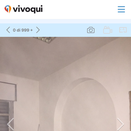
0 di 999 +