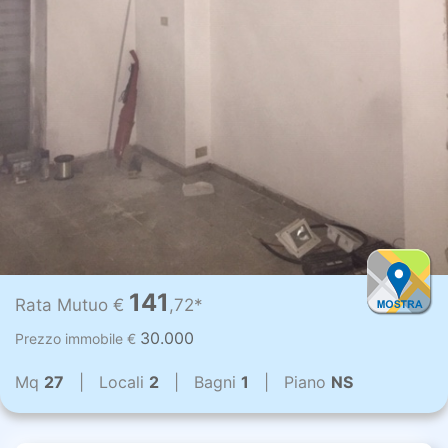
141
Rata Mutuo €
,72*
30.000
Prezzo immobile €
Mq
27
| Locali
2
| Bagni
1
| Piano
NS