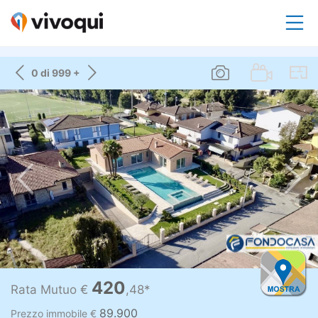
0 di 999 +
420
Rata Mutuo €
,48*
89.900
Prezzo immobile €