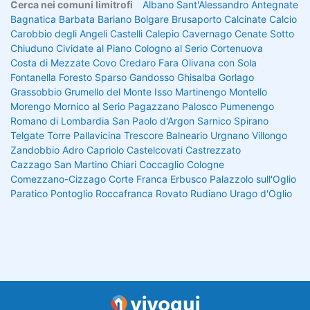
Cerca nei comuni limitrofi
Albano Sant'Alessandro
Antegnate
Bagnatica
Barbata
Bariano
Bolgare
Brusaporto
Calcinate
Calcio
Carobbio degli Angeli
Castelli Calepio
Cavernago
Cenate Sotto
Chiuduno
Cividate al Piano
Cologno al Serio
Cortenuova
Costa di Mezzate
Covo
Credaro
Fara Olivana con Sola
Fontanella
Foresto Sparso
Gandosso
Ghisalba
Gorlago
Grassobbio
Grumello del Monte
Isso
Martinengo
Montello
Morengo
Mornico al Serio
Pagazzano
Palosco
Pumenengo
Romano di Lombardia
San Paolo d'Argon
Sarnico
Spirano
Telgate
Torre Pallavicina
Trescore Balneario
Urgnano
Villongo
Zandobbio
Adro
Capriolo
Castelcovati
Castrezzato
Cazzago San Martino
Chiari
Coccaglio
Cologne
Comezzano-Cizzago
Corte Franca
Erbusco
Palazzolo sull'Oglio
Paratico
Pontoglio
Roccafranca
Rovato
Rudiano
Urago d'Oglio