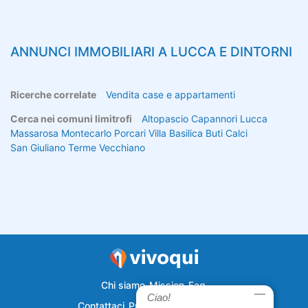
ANNUNCI IMMOBILIARI A
LUCCA
E DINTORNI
Ricerche correlate
Vendita case e appartamenti
Cerca nei comuni limitrofi
Altopascio
Capannori
Lucca
Massarosa
Montecarlo
Porcari
Villa Basilica
Buti
Calci
San Giuliano Terme
Vecchiano
Chi siamo
Mission
Faq
Ciao!
Contattaci
Privacy
Semplicecasa