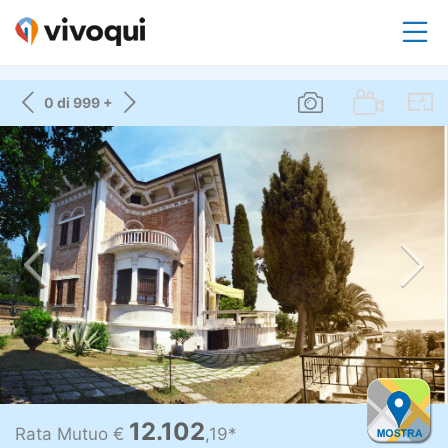
0 di 999 +
12.102
Rata Mutuo €
,19*