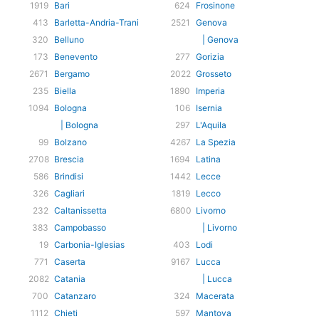
1919
Bari
624
Frosinone
413
Barletta-Andria-Trani
2521
Genova
320
Belluno
| Genova
173
Benevento
277
Gorizia
2671
Bergamo
2022
Grosseto
235
Biella
1890
Imperia
1094
Bologna
106
Isernia
| Bologna
297
L'Aquila
99
Bolzano
4267
La Spezia
2708
Brescia
1694
Latina
586
Brindisi
1442
Lecce
326
Cagliari
1819
Lecco
232
Caltanissetta
6800
Livorno
383
Campobasso
| Livorno
19
Carbonia-Iglesias
403
Lodi
771
Caserta
9167
Lucca
2082
Catania
| Lucca
700
Catanzaro
324
Macerata
1112
Chieti
597
Mantova