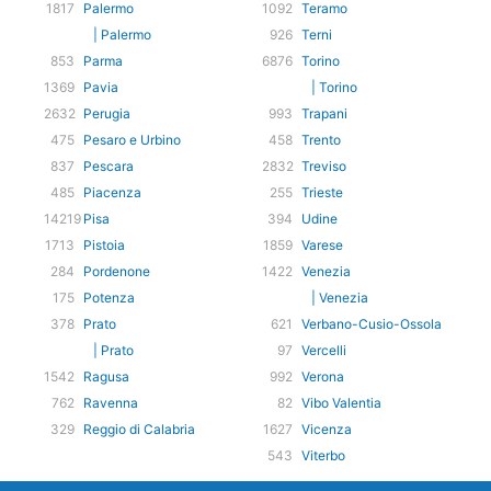
1817
Palermo
1092
Teramo
| Palermo
926
Terni
853
Parma
6876
Torino
1369
Pavia
| Torino
2632
Perugia
993
Trapani
475
Pesaro e Urbino
458
Trento
837
Pescara
2832
Treviso
485
Piacenza
255
Trieste
14219
Pisa
394
Udine
1713
Pistoia
1859
Varese
284
Pordenone
1422
Venezia
175
Potenza
| Venezia
378
Prato
621
Verbano-Cusio-Ossola
| Prato
97
Vercelli
1542
Ragusa
992
Verona
762
Ravenna
82
Vibo Valentia
329
Reggio di Calabria
1627
Vicenza
543
Viterbo