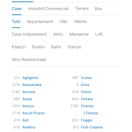
Case
Immobili Commerciali
Terreni
Box
Tutti
Appartamenti
Ville
Villette
Case Indipendenti
Attici
Mansarde
Loft
Palazzi
Rustici
Baite
Stanze
Altro Residenziale
513
Agrigento
687
Cuneo
1074
Alessandria
4
Enna
1140
Ancona
476
Fermo
483
Aosta
645
Ferrara
1051
Arezzo
7765
Firenze
2716
Ascoli Piceno
| Firenze
474
Asti
833
Foggia
478
Avellino
915
Forlì-Cesena