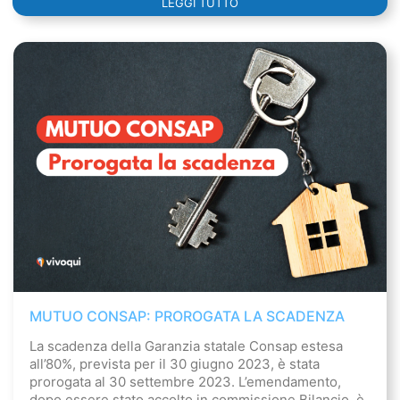
LEGGI TUTTO
MUTUO CONSAP: PROROGATA LA SCADENZA
La scadenza della Garanzia statale Consap estesa
all’80%, prevista per il 30 giugno 2023, è stata
prorogata al 30 settembre 2023. L’emendamento,
dopo essere stato accolto in commissione Bilancio, è