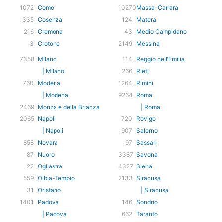
1072
Como
10270
Massa-Carrara
335
Cosenza
124
Matera
216
Cremona
43
Medio Campidano
3
Crotone
2149
Messina
7358
Milano
114
Reggio nell'Emilia
| Milano
266
Rieti
760
Modena
1264
Rimini
| Modena
9264
Roma
2469
Monza e della Brianza
| Roma
2065
Napoli
720
Rovigo
| Napoli
907
Salerno
858
Novara
97
Sassari
87
Nuoro
3387
Savona
22
Ogliastra
4327
Siena
559
Olbia-Tempio
2133
Siracusa
31
Oristano
| Siracusa
1401
Padova
146
Sondrio
| Padova
662
Taranto