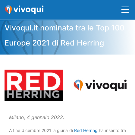
Vivoqui.it nominata tra le Top 100
Europe 2021 di Red Herring
Milano, 4 gennaio 2022.
A fine dicembre 2021 la giuria di
Red Herring
ha inserito tra