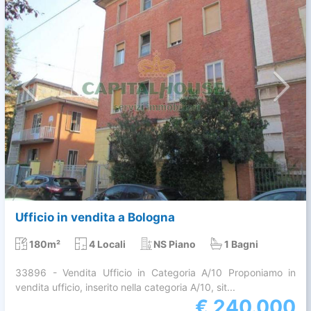
Ufficio in vendita a Bologna
180m²
4 Locali
NS Piano
1 Bagni
33896 - Vendita Ufficio in Categoria A/10 Proponiamo in
vendita ufficio, inserito nella categoria A/10, sit...
€
240.000