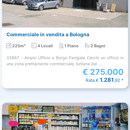
Commerciale in vendita a Bologna
225m²
4 Locali
1 Piano
2 Bagni
33867 - Ampio Ufficio a Borgo Panigale Cerchi un ufficio in
una zona prettamente commerciale, lontana dal ...
€
275.000
1.281
Rata €
,92 *