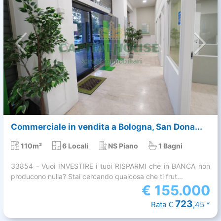
Commerciale in vendita a Bologna, San Dona...
110m²
6 Locali
NS Piano
1 Bagni
33854 - Vuoi INVESTIRE i tuoi RISPARMI che in BANCA non
producono nulla? Stai cercando qualcosa che ti frut...
€
155.000
723
Rata €
,45 *