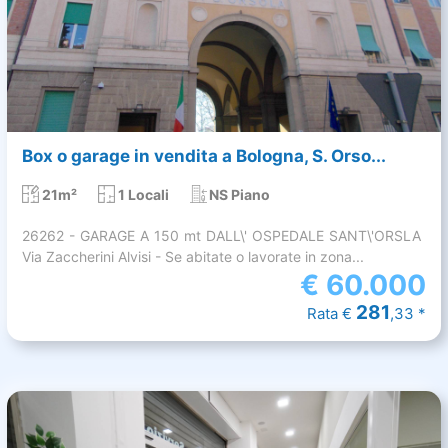
Box o garage in vendita a Bologna, S. Orso...
21m²
1 Locali
NS Piano
26262 - GARAGE A 150 mt DALL\' OSPEDALE SANT\'ORSLA 
Via Zaccherini Alvisi - Se abitate o lavorate in zona...
€
60.000
281
Rata €
,33 *