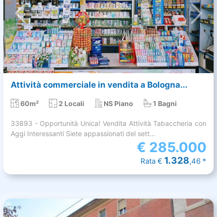
Attività commerciale in vendita a Bologna...
60m²
2 Locali
NS Piano
1 Bagni
33893 - Opportunità Unica! Vendita Attività Tabaccheria con
Aggi Interessanti Siete appassionati del sett...
€
285.000
1.328
Rata €
,46 *