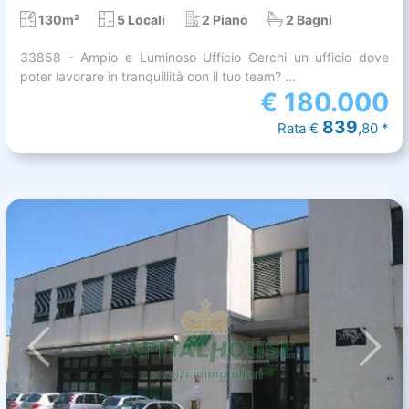
130m²
5 Locali
2 Piano
2 Bagni
33858 - Ampio e Luminoso Ufficio Cerchi un ufficio dove
poter lavorare in tranquillità con il tuo team? ...
€
180.000
839
Rata €
,80 *