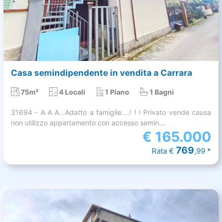
Casa semindipendente in vendita a Carrara
75m²
4 Locali
1 Piano
1 Bagni
31694 - A A A...Adatto a famiglie....! ! ! Privato vende causa
non utilizzo appartamento con accesso semin...
€
165.000
769
Rata €
,99 *