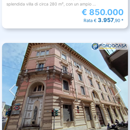
splendida villa di circa 280 m², con un ampio ...
€
850.000
3.957
Rata €
,90 *