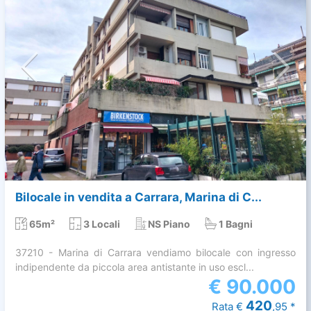
Bilocale in vendita a Carrara, Marina di C...
65m²
3 Locali
NS Piano
1 Bagni
37210 - Marina di Carrara vendiamo bilocale con ingresso
indipendente da piccola area antistante in uso escl...
€
90.000
420
Rata €
,95 *