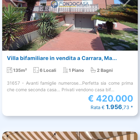
Villa bifamiliare in vendita a Carrara, Ma...
135m²
6 Locali
1 Piano
2 Bagni
31657 - Avanti famiglie numerose...Perfetta sia come prima
che come seconda casa... Privati vendono casa bif...
€
420.000
1.956
Rata €
,73 *