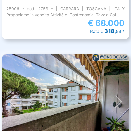
25006 - cod. 2753 - | CARRARA | TOSCANA | ITALY
Proponiamo in vendita Attività di Gastronomia, Tavola Cal...
€
68.000
318
Rata €
,56 *