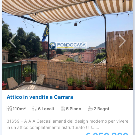
Attico in vendita a Carrara
110m²
6 Locali
5 Piano
2 Bagni
31659 - A A A Cercasi amanti del design moderno per vivere
in un attico completamente ristrutturato ! ! !......