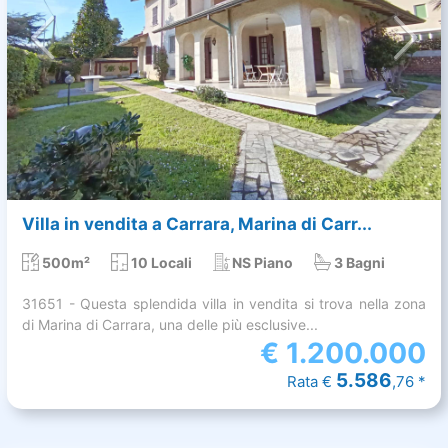
Villa in vendita a Carrara, Marina di Carr...
500m²
10 Locali
NS Piano
3 Bagni
31651 - Questa splendida villa in vendita si trova nella zona
di Marina di Carrara, una delle più esclusive...
€
1.200.000
5.586
Rata €
,76 *