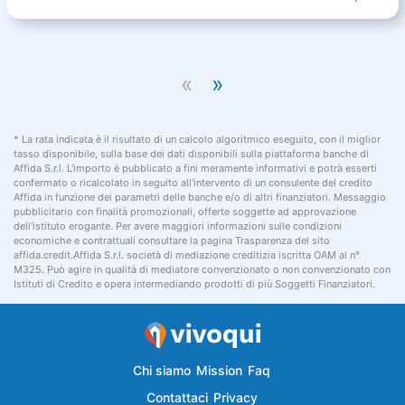
«
»
* La rata indicata è il risultato di un calcolo algoritmico eseguito, con il miglior
tasso disponibile, sulla base dei dati disponibili sulla piattaforma banche di
Affida S.r.l. L'importo è pubblicato a fini meramente informativi e potrà esserti
confermato o ricalcolato in seguito all'intervento di un consulente del credito
Affida in funzione dei parametri delle banche e/o di altri finanziatori. Messaggio
pubblicitario con finalità promozionali, offerte soggette ad approvazione
dell'istituto erogante. Per avere maggiori informazioni sulle condizioni
economiche e contrattuali consultare la pagina Trasparenza del sito
affida.credit.Affida S.r.l. società di mediazione creditizia iscritta OAM al n°
M325. Può agire in qualità di mediatore convenzionato o non convenzionato con
Istituti di Credito e opera intermediando prodotti di più Soggetti Finanziatori.
Chi siamo
Mission
Faq
Contattaci
Privacy