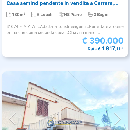
Casa semindipendente in vendita a Carrara,...
130m²
5 Locali
NS Piano
3 Bagni
31674 - A A A ...Adatta a turisti esigenti...Perfetta sia come
prima che come seconda casa...Chiavi in mano ...
€
390.000
1.817
Rata €
,11 *