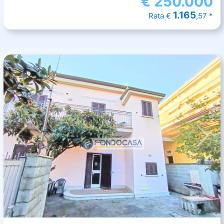
€
250.000
1.165
Rata €
,57 *