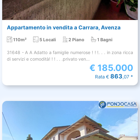
Appartamento in vendita a Carrara, Avenza
110m²
5 Locali
2 Piano
1 Bagni
31648 - A A Adatto a famiglie numerose ! ! !. . . in zona ricca
di servizi e comodità! ! ! . . .privato ven...
€
185.000
863
Rata €
,07 *