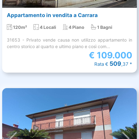
Appartamento in vendita a Carrara
120m²
4 Locali
4 Piano
1 Bagni
31653 - Privato vende causa non utilizzo appartamento in
centro storico al quarto e ultimo piano e così com...
€
109.000
509
Rata €
,37 *