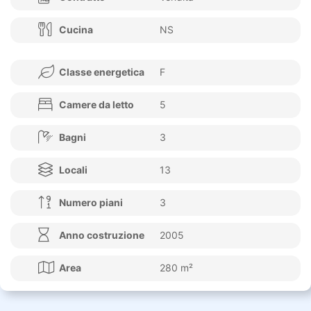
Cucina
NS
Classe energetica
F
Camere da letto
5
Bagni
3
Locali
13
Numero piani
3
Anno costruzione
2005
Area
280 m²