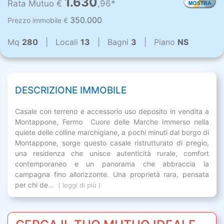
1.630
Rata Mutuo €
,96*
350.000
Prezzo immobile €
Mq
280
| Locali
13
| Bagni
3
| Piano
NS
DESCRIZIONE IMMOBILE
Casale con terreno e accessorio uso deposito in vendita a
Montappone, Fermo  Cuore delle Marche Immerso nella
quiete delle colline marchigiane, a pochi minuti dal borgo di
Montappone, sorge questo casale ristrutturato di pregio,
una residenza che unisce autenticità rurale, comfort
contemporaneo e un panorama che abbraccia la
campagna fino allorizzonte. Una proprietà rara, pensata
per chi de...
( leggi di più )