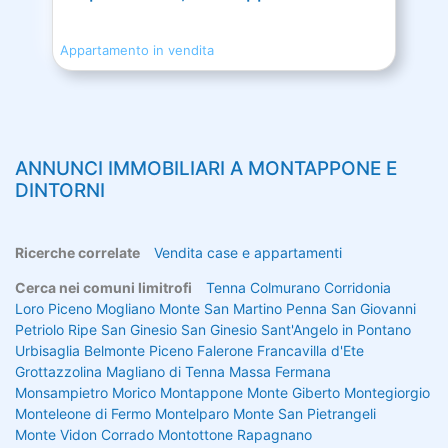
Appartamento in vendita
ANNUNCI IMMOBILIARI A
MONTAPPONE
E
DINTORNI
Ricerche correlate
Vendita case e appartamenti
Cerca nei comuni limitrofi
Tenna
Colmurano
Corridonia
Loro Piceno
Mogliano
Monte San Martino
Penna San Giovanni
Petriolo
Ripe San Ginesio
San Ginesio
Sant'Angelo in Pontano
Urbisaglia
Belmonte Piceno
Falerone
Francavilla d'Ete
Grottazzolina
Magliano di Tenna
Massa Fermana
Monsampietro Morico
Montappone
Monte Giberto
Montegiorgio
Monteleone di Fermo
Montelparo
Monte San Pietrangeli
Monte Vidon Corrado
Montottone
Rapagnano