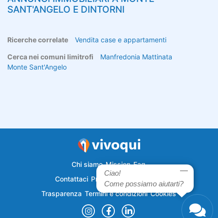
SANT'ANGELO
E DINTORNI
Ricerche correlate
Vendita case e appartamenti
Cerca nei comuni limitrofi
Manfredonia
Mattinata
Monte Sant'Angelo
Chi siamo
Mission
Faq
Ciao!
Contattaci
Privacy
Semplicecasa
Come possiamo aiutarti?
Trasparenza
Termini e condizioni
Cookies