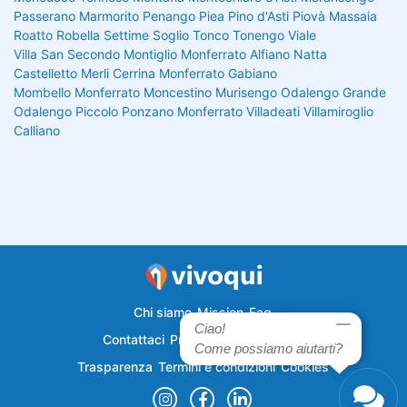
Passerano Marmorito
Penango
Piea
Pino d'Asti
Piovà Massaia
Roatto
Robella
Settime
Soglio
Tonco
Tonengo
Viale
Villa San Secondo
Montiglio Monferrato
Alfiano Natta
Castelletto Merli
Cerrina Monferrato
Gabiano
Mombello Monferrato
Moncestino
Murisengo
Odalengo Grande
Odalengo Piccolo
Ponzano Monferrato
Villadeati
Villamiroglio
Calliano
Chi siamo
Mission
Faq
Ciao!
Contattaci
Privacy
Semplicecasa
Come possiamo aiutarti?
Trasparenza
Termini e condizioni
Cookies