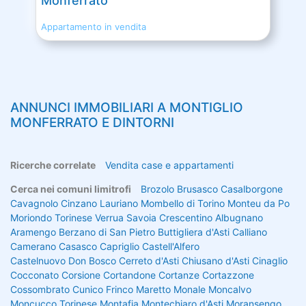
Monferrato
Appartamento in vendita
ANNUNCI IMMOBILIARI A
MONTIGLIO
MONFERRATO
E DINTORNI
Ricerche correlate
Vendita case e appartamenti
Cerca nei comuni limitrofi
Brozolo
Brusasco
Casalborgone
Cavagnolo
Cinzano
Lauriano
Mombello di Torino
Monteu da Po
Moriondo Torinese
Verrua Savoia
Crescentino
Albugnano
Aramengo
Berzano di San Pietro
Buttigliera d'Asti
Calliano
Camerano Casasco
Capriglio
Castell'Alfero
Castelnuovo Don Bosco
Cerreto d'Asti
Chiusano d'Asti
Cinaglio
Cocconato
Corsione
Cortandone
Cortanze
Cortazzone
Cossombrato
Cunico
Frinco
Maretto
Monale
Moncalvo
Moncucco Torinese
Montafia
Montechiaro d'Asti
Moransengo