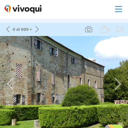
0 di 999 +