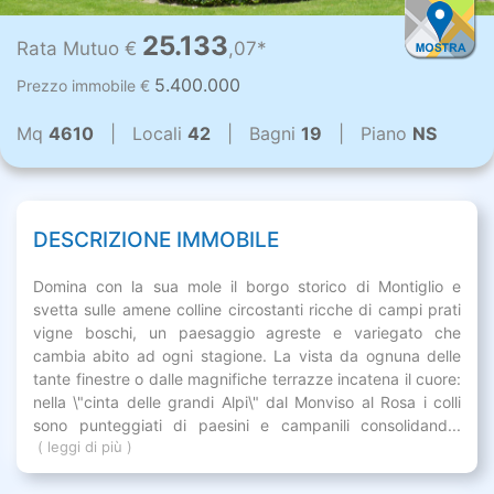
25.133
Rata Mutuo €
,07*
5.400.000
Prezzo immobile €
Mq
4610
| Locali
42
| Bagni
19
| Piano
NS
DESCRIZIONE IMMOBILE
Domina con la sua mole il borgo storico di Montiglio e
svetta sulle amene colline circostanti ricche di campi prati
vigne boschi, un paesaggio agreste e variegato che
cambia abito ad ogni stagione. La vista da ognuna delle
tante finestre o dalle magnifiche terrazze incatena il cuore:
nella \"cinta delle grandi Alpi\" dal Monviso al Rosa i colli
sono punteggiati di paesini e campanili consolidand...
( leggi di più )