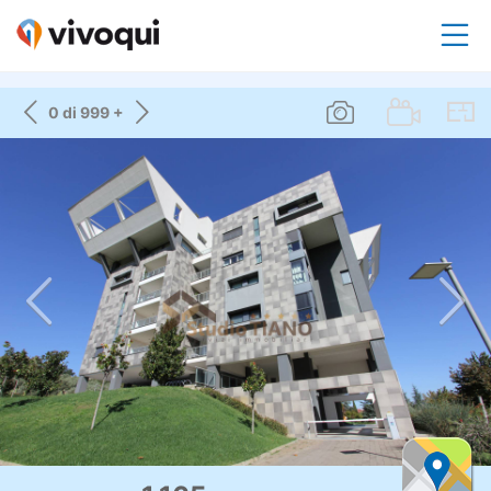
0 di 999 +