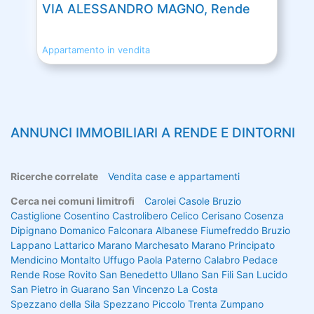
VIA ALESSANDRO MAGNO, Rende
Appartamento in vendita
ANNUNCI IMMOBILIARI A
RENDE
E DINTORNI
Ricerche correlate
Vendita case e appartamenti
Cerca nei comuni limitrofi
Carolei
Casole Bruzio
Castiglione Cosentino
Castrolibero
Celico
Cerisano
Cosenza
Dipignano
Domanico
Falconara Albanese
Fiumefreddo Bruzio
Lappano
Lattarico
Marano Marchesato
Marano Principato
Mendicino
Montalto Uffugo
Paola
Paterno Calabro
Pedace
Rende
Rose
Rovito
San Benedetto Ullano
San Fili
San Lucido
San Pietro in Guarano
San Vincenzo La Costa
Spezzano della Sila
Spezzano Piccolo
Trenta
Zumpano