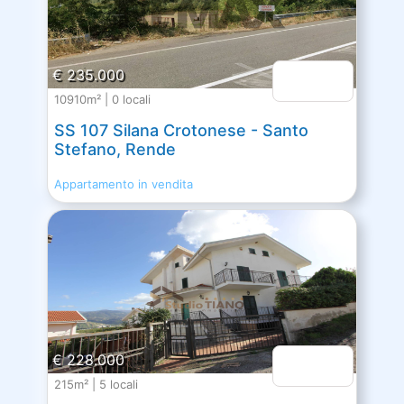
€ 235.000
10910m² | 0 locali
SS 107 Silana Crotonese - Santo
Stefano, Rende
Appartamento in vendita
€ 228.000
215m² | 5 locali