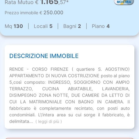
1.165
Rata Mutuo €
,57*
250.000
Prezzo immobile €
Mq
130
| Locali
5
| Bagni
2
| Piano
4
DESCRIZIONE IMMOBILE
RENDE - CORSO FIRENZE ( quartiere S. AGOSTINO)
APPARTAMENTO DI NUOVA COSTRUZIONE posto al piano
5,così composto: INGRESSO, SOGGIORNO CON AMPIO
TERRAZZO, CUCINA ABIATABILE, LAVANDERIA,
DISIMPEGNO ZONA NOTTE, DUE CAMERE DA LETTO DI
CUI LA MATRIMONIALE CON BAGNO IN CAMERA. Il
fabbricato è completamente recintato, con posti auto
condominiali. L\'intera area su cui sorge il fabbricato, è
delimitata...
( leggi di più )