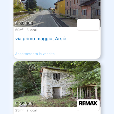
€ 38.000
60m² | 3 locali
via primo maggio, Arsiè
Appartamento in vendita
€ 35.000
25m² | 2 locali