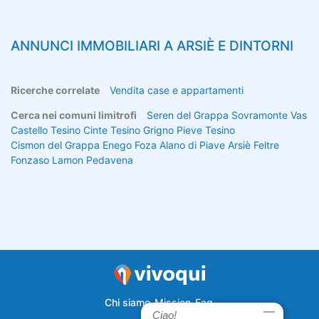
ANNUNCI IMMOBILIARI A
ARSIÈ
E DINTORNI
Ricerche correlate
Vendita case e appartamenti
Cerca nei comuni limitrofi
Seren del Grappa
Sovramonte
Vas
Castello Tesino
Cinte Tesino
Grigno
Pieve Tesino
Cismon del Grappa
Enego
Foza
Alano di Piave
Arsiè
Feltre
Fonzaso
Lamon
Pedavena
Chi siamo
Mission
Faq
Ciao!