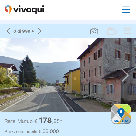
0 di 999 +
178
Rata Mutuo €
,95*
38.000
Prezzo immobile €