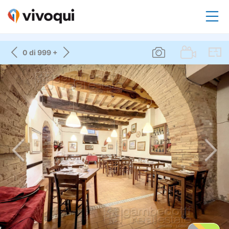
0 di 999 +