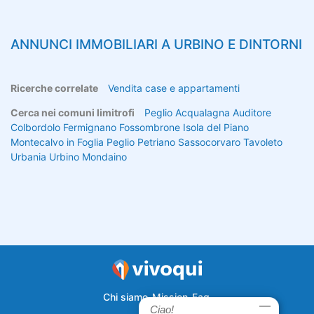
ANNUNCI IMMOBILIARI A
URBINO
E DINTORNI
Ricerche correlate
Vendita case e appartamenti
Cerca nei comuni limitrofi
Peglio
Acqualagna
Auditore
Colbordolo
Fermignano
Fossombrone
Isola del Piano
Montecalvo in Foglia
Peglio
Petriano
Sassocorvaro
Tavoleto
Urbania
Urbino
Mondaino
Chi siamo
Mission
Faq
Ciao!