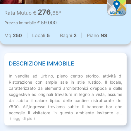
276
Rata Mutuo €
,68*
59.000
Prezzo immobile €
Mq
250
| Locali
5
| Bagni
2
| Piano
NS
DESCRIZIONE IMMOBILE
In vendita ad Urbino, pieno centro storico, attività di
Ristorazione con ampie sale in stile rustico. Il locale,
caratterizzato da elementi architettonici d\'epoca e dalle
suggestive ed originali travature in legno a vista, assume
da subito il calore tipico delle cantine ristrutturate del
\'500. All\'ingresso troviamo subito il bancone bar che
accoglie il visitatore in questo ambiente invitante e...
( leggi di più )